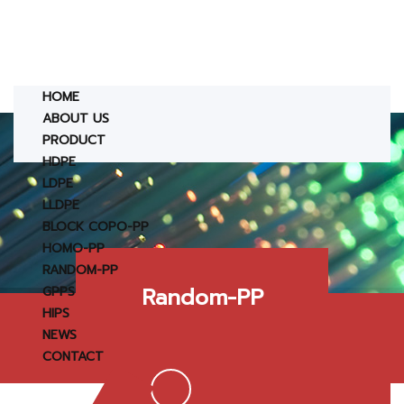
HOME
ABOUT US
PRODUCT
HDPE
LDPE
LLDPE
BLOCK COPO-PP
HOMO-PP
RANDOM-PP
Random-PP
GPPS
HIPS
NEWS
CONTACT