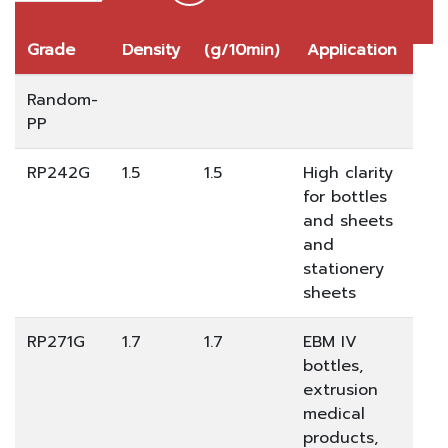
MFR
Grade
Density
(g/10min)
Application
Random-
PP
RP242G
1.5
1.5
High clarity
for bottles
and sheets
and
stationery
sheets
RP271G
1.7
1.7
EBM IV
bottles,
extrusion
medical
products,