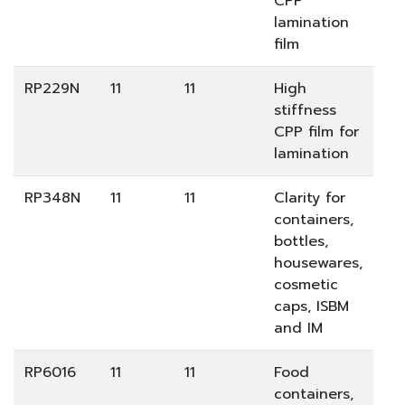
CPP
lamination
film
RP229N
11
11
High
stiffness
CPP film for
lamination
RP348N
11
11
Clarity for
containers,
bottles,
housewares,
cosmetic
caps, ISBM
and IM
RP6016
11
11
Food
containers,