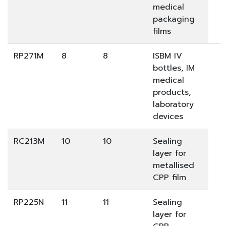
medical
packaging
films
RP271M
8
8
ISBM IV
bottles, IM
medical
products,
laboratory
devices
RC213M
10
10
Sealing
layer for
metallised
CPP film
RP225N
11
11
Sealing
layer for